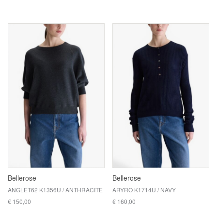
Bellerose
Bellerose
ANGLET62 K1356U / ANTHRACITE
ARYRO K1714U / NAVY
€ 150,00
€ 160,00