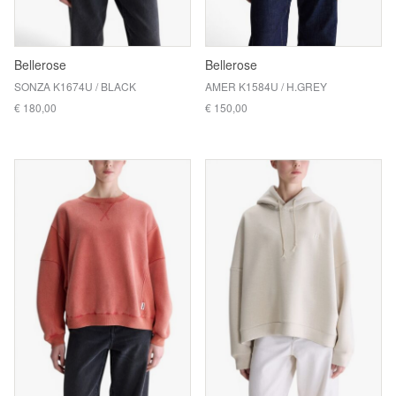
Bellerose
Bellerose
SONZA K1674U / BLACK
AMER K1584U / H.GREY
€ 180,00
€ 150,00