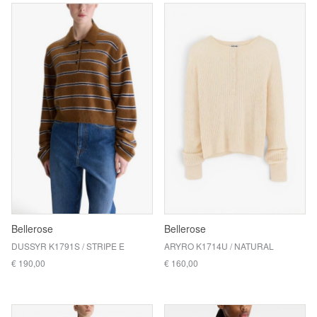
Bellerose
Bellerose
DUSSYR K1791S / STRIPE E
ARYRO K1714U / NATURAL
€ 190,00
€ 160,00