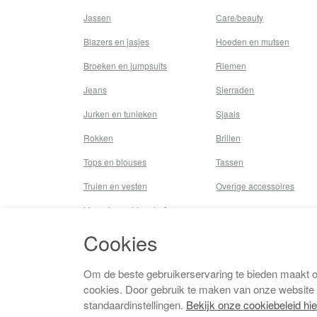
Jassen
Care/beauty
Blazers en jasjes
Hoeden en mutsen
Broeken en jumpsuits
Riemen
Jeans
Sierraden
Jurken en tunieken
Sjaals
Rokken
Brillen
Tops en blouses
Tassen
Truien en vesten
Overige accessoires
Lingerie,nachtmode &
underwear
Cookies
Badkleding
Beenmode
Om de beste gebruikerservaring te bieden maakt 
cookies. Door gebruik te maken van onze website
Vermaakkosten
standaardinstellingen.
Bekijk onze cookiebeleid hie