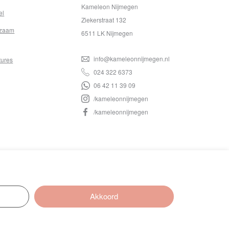
Kameleon Nijmegen
el
Ziekerstraat 132
zaam
6511 LK Nijmegen
info@kameleonnijmegen.nl
tures
024 322 6373
06 42 11 39 09
/kameleonnijmegen
/kameleonnijmegen