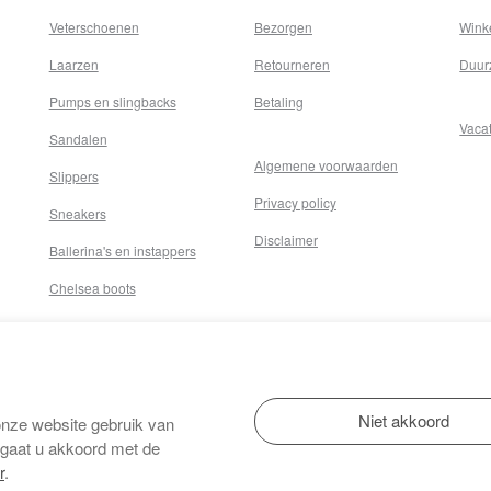
Veterschoenen
Bezorgen
Wink
Laarzen
Retourneren
Duur
Pumps en slingbacks
Betaling
Vaca
Sandalen
Algemene voorwaarden
Slippers
Privacy policy
Sneakers
Disclaimer
Ballerina's en instappers
Chelsea boots
onze website gebruik van
 gaat u akkoord met de
r
.