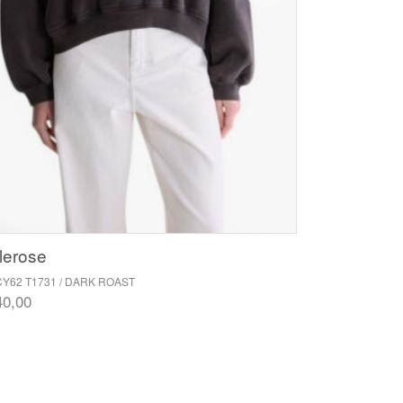
lerose
Y62 T1731 / DARK ROAST
40,00