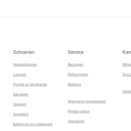
Schoenen
Service
Kam
Veterschoenen
Bezorgen
Wink
Laarzen
Retourneren
Duur
Pumps en slingbacks
Betaling
Vaca
Sandalen
Algemene voorwaarden
Slippers
Privacy policy
Sneakers
Disclaimer
Ballerina's en instappers