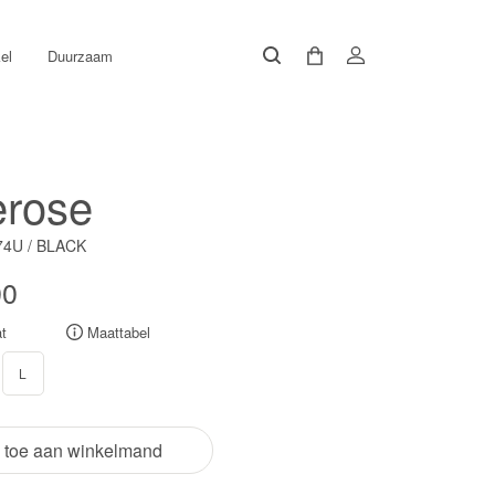
el
Duurzaam
erose
4U / BLACK
00
t
Maattabel
L
 toe aan winkelmand