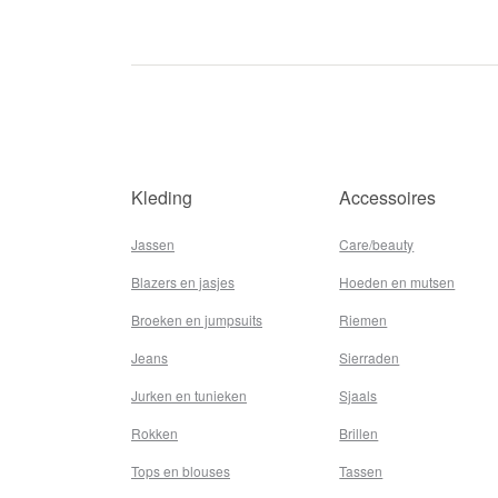
Kleding
Accessoires
Jassen
Care/beauty
Blazers en jasjes
Hoeden en mutsen
Broeken en jumpsuits
Riemen
Jeans
Sierraden
Jurken en tunieken
Sjaals
Rokken
Brillen
Tops en blouses
Tassen