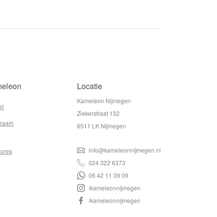
eleon
Locatie
Kameleon Nijmegen
el
Ziekerstraat 132
zaam
6511 LK Nijmegen
info@kameleonnijmegen.nl
tures
024 322 6373
06 42 11 39 09
/kameleonnijmegen
/kameleonnijmegen