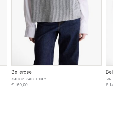
Bellerose
Bel
AMER K1584U / H.GREY
FANC
€ 150,00
€ 1