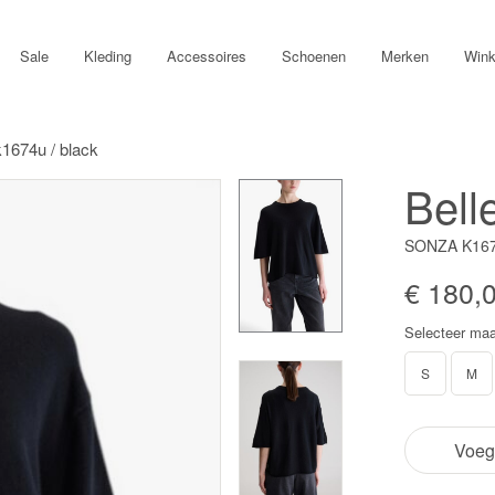
Sale
Kleding
Accessoires
Schoenen
Merken
Wink
k1674u / black
Bell
SONZA K167
€ 180,
Selecteer maa
S
M
Voeg