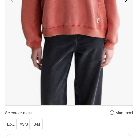
Selecteer maat
Maattabel
L/XL
XS/S
S/M