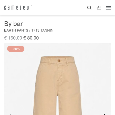
By bar
BARTH PANTS / 1713 TANNIN
€ 160,00
€ 80,00
Nieuw
- 50%