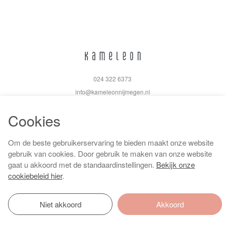
024 322 6373
info@kameleonnijmegen.nl
Cookies
Om de beste gebruikerservaring te bieden maakt onze website
Algemene voorwaarden
gebruik van cookies. Door gebruik te maken van onze website
Privacy policy
gaat u akkoord met de standaardinstellingen.
Bekijk onze
Cookiebeleid
cookiebeleid hier
.