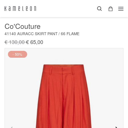
Co'Couture
41140 AURACC SKIRT PANT / 66 FLAME
€ 130,00
€ 65,00
Nieuw
- 50%