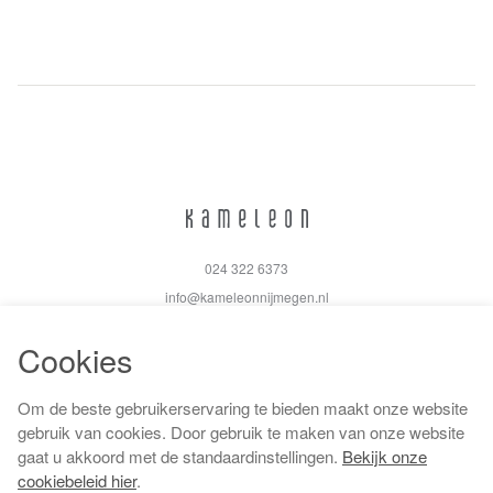
024 322 6373
info@kameleonnijmegen.nl
Cookies
Om de beste gebruikerservaring te bieden maakt onze website
Algemene voorwaarden
gebruik van cookies. Door gebruik te maken van onze website
Privacy policy
gaat u akkoord met de standaardinstellingen.
Bekijk onze
Cookiebeleid
cookiebeleid hier
.