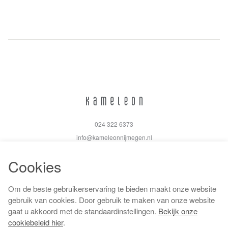
024 322 6373
info@kameleonnijmegen.nl
Cookies
Om de beste gebruikerservaring te bieden maakt onze website
Algemene voorwaarden
gebruik van cookies. Door gebruik te maken van onze website
Privacy policy
gaat u akkoord met de standaardinstellingen.
Bekijk onze
Cookiebeleid
cookiebeleid hier
.