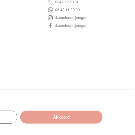
024 322 6373
06 42 11 39 09
/kameleonnijmegen
/kameleonnijmegen