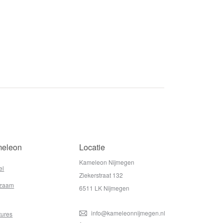
eleon
Locatie
Kameleon Nijmegen
el
Ziekerstraat 132
zaam
6511 LK Nijmegen
info@kameleonnijmegen.nl
tures