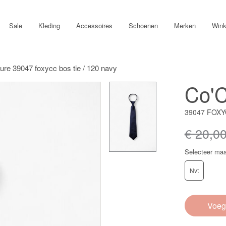
Sale
Kleding
Accessoires
Schoenen
Merken
Wink
ure 39047 foxycc bos tie / 120 navy
Co'C
39047 FOXY
€ 20,0
Selecteer maa
Nvt
Voeg