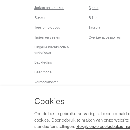
Jurken en tunieken
Sjaals
Rokken
Brillen
Tops en blouses
Tassen
Truien en vesten
Overige accessoires
Lingerie,nachtmode &
underwear
Badkleding
Beenmode
Vermaakkosten
Diversen
Cookies
Overige
Om de beste gebruikerservaring te bieden maakt 
cookies. Door gebruik te maken van onze website
standaardinstellingen.
Bekijk onze cookiebeleid hie