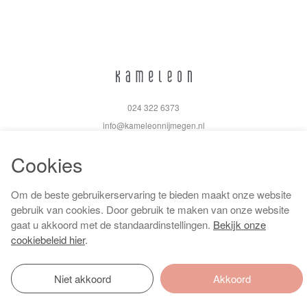
024 322 6373
info@kameleonnijmegen.nl
Cookies
Om de beste gebruikerservaring te bieden maakt onze website
Algemene voorwaarden
gebruik van cookies. Door gebruik te maken van onze website
Privacy policy
gaat u akkoord met de standaardinstellingen.
Bekijk onze
Cookiebeleid
cookiebeleid hier
.