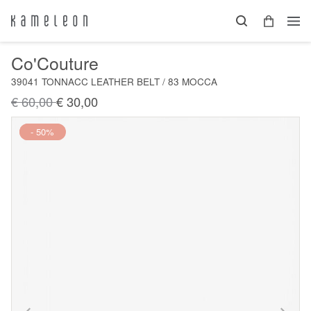
Co'Couture
39041 TONNACC LEATHER BELT / 83 MOCCA
€ 60,00
€ 30,00
Nieuw
- 50%