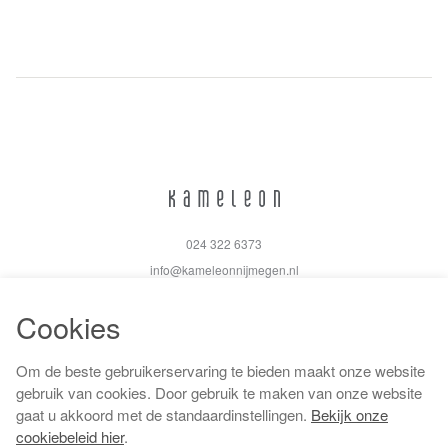
024 322 6373
info@kameleonnijmegen.nl
Cookies
Om de beste gebruikerservaring te bieden maakt onze website
Algemene voorwaarden
gebruik van cookies. Door gebruik te maken van onze website
Privacy policy
gaat u akkoord met de standaardinstellingen.
Bekijk onze
Cookiebeleid
cookiebeleid hier
.