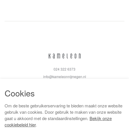
024 322 6373
info@kameleonnijmegen.nl
Cookies
Om de beste gebruikerservaring te bieden maakt onze website
Algemene voorwaarden
gebruik van cookies. Door gebruik te maken van onze website
Privacy policy
gaat u akkoord met de standaardinstellingen.
Bekijk onze
Cookiebeleid
cookiebeleid hier
.