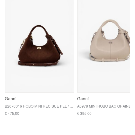
Ganni
Ganni
B2070016 HOBO MINI REC SUE PEL / CHICORY COFFEE
€ 475,00
€ 395,00