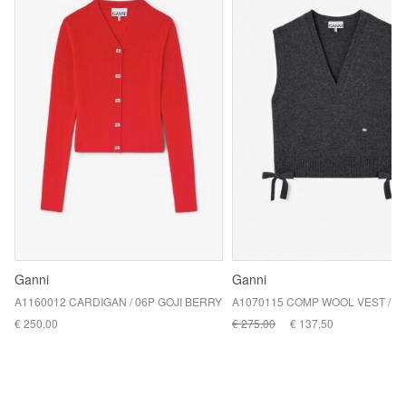
Ganni
Ganni
A1160012 CARDIGAN / 06P GOJI BERRY
€ 250,00
€ 275,00
€ 137,50