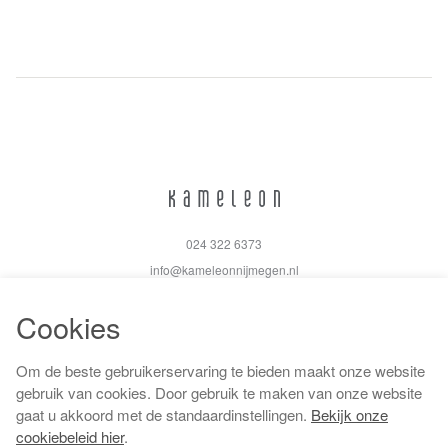
024 322 6373
info@kameleonnijmegen.nl
Cookies
Om de beste gebruikerservaring te bieden maakt onze website
Algemene voorwaarden
gebruik van cookies. Door gebruik te maken van onze website
Privacy policy
gaat u akkoord met de standaardinstellingen.
Bekijk onze
Cookiebeleid
cookiebeleid hier
.