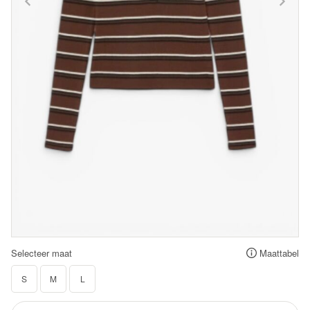
Selecteer maat
Maattabel
S
M
L