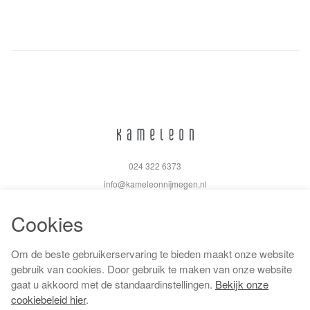
024 322 6373
info@kameleonnijmegen.nl
Cookies
Om de beste gebruikerservaring te bieden maakt onze website
Algemene voorwaarden
gebruik van cookies. Door gebruik te maken van onze website
Privacy policy
gaat u akkoord met de standaardinstellingen.
Bekijk onze
Cookiebeleid
cookiebeleid hier
.