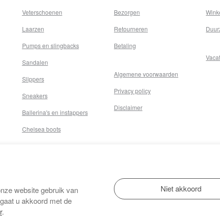
Veterschoenen
Bezorgen
Wink
Laarzen
Retourneren
Duur
Pumps en slingbacks
Betaling
Vaca
Sandalen
Algemene voorwaarden
Slippers
Privacy policy
Sneakers
Disclaimer
Ballerina's en instappers
Chelsea boots
onze website gebruik van
 gaat u akkoord met de
r
.