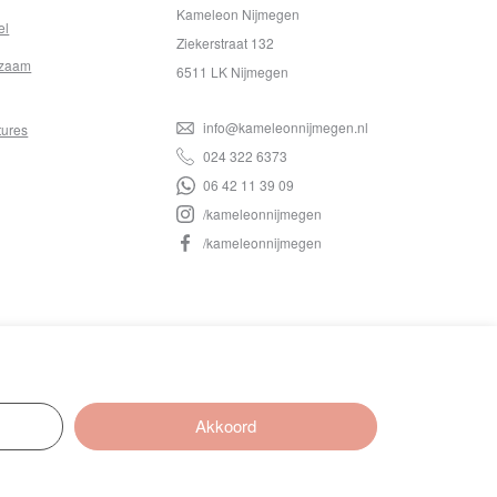
Kameleon Nijmegen
el
Ziekerstraat 132
zaam
6511 LK Nijmegen
info@kameleonnijmegen.nl
tures
024 322 6373
06 42 11 39 09
/kameleonnijmegen
/kameleonnijmegen