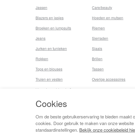
Jassen
Care/beauty
Blazers en jasjes
Hoeden en mutsen
Broeken en jumpsuits
Riemen
Jeans
Sierraden
Jurken en tunieken
Sjaals
Rokken
Brillen
Tops en blouses
Tassen
Truien en vesten
Overige accessoires
Lingerie,nachtmode &
underwear
Cookies
Badkleding
Beenmode
Om de beste gebruikerservaring te bieden maakt 
cookies. Door gebruik te maken van onze website
Vermaakkosten
standaardinstellingen.
Bekijk onze cookiebeleid hie