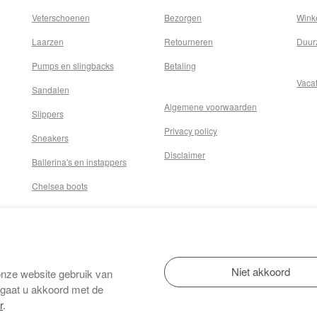
Veterschoenen
Bezorgen
Wink
Laarzen
Retourneren
Duur
Pumps en slingbacks
Betaling
Vaca
Sandalen
Algemene voorwaarden
Slippers
Privacy policy
Sneakers
Disclaimer
Ballerina's en instappers
Chelsea boots
onze website gebruik van
 gaat u akkoord met de
r
.