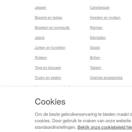
Jassen
Care/beauty
Blazers en jasjes
Hoeden en mutsen
Broeken en jumpsuits
Riemen
Jeans
Sierraden
Jurken en tunieken
Sjaals
Rokken
Brillen
Tops en blouses
Tassen
Truien en vesten
Overige accessoires
Lingerie,nachtmode &
underwear
Cookies
Badkleding
Beenmode
Om de beste gebruikerservaring te bieden maakt 
cookies. Door gebruik te maken van onze website
Vermaakkosten
standaardinstellingen.
Bekijk onze cookiebeleid hie