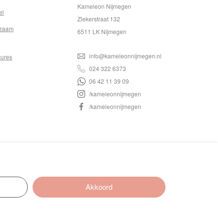
Kameleon Nijmegen
el
Ziekerstraat 132
zaam
6511 LK Nijmegen
info@kameleonnijmegen.nl
tures
024 322 6373
06 42 11 39 09
/kameleonnijmegen
/kameleonnijmegen