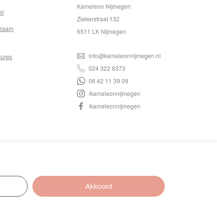
Kameleon Nijmegen
el
Ziekerstraat 132
zaam
6511 LK Nijmegen
info@kameleonnijmegen.nl
tures
024 322 6373
06 42 11 39 09
/kameleonnijmegen
/kameleonnijmegen