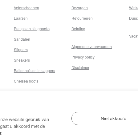
Veterschoenen
Bezorgen
Wink
Laarzen
Retourneren
Duur
Pumps en slingbacks
Betaling
Vaca
Sandalen
Algemene voorwaarden
Slippers
Privacy policy
Sneakers
Disclaimer
Ballerina's en instappers
Chelsea boots
onze website gebruik van
 gaat u akkoord met de
r
.