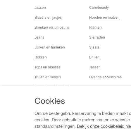
Jassen
Care/beauty
Blazers en jasjes
Hoeden en mutsen
Broeken en jumpsuits
Riemen
Jeans
Sierraden
Jurken en tunieken
Sjaals
Rokken
Brillen
Tops en blouses
Tassen
Truien en vesten
Overige accessoires
Lingerie,nachtmode &
underwear
Cookies
Badkleding
Beenmode
Om de beste gebruikerservaring te bieden maakt 
cookies. Door gebruik te maken van onze website
Vermaakkosten
standaardinstellingen.
Bekijk onze cookiebeleid hie