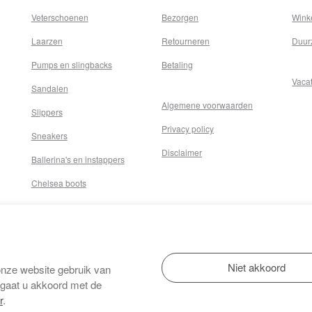
Veterschoenen
Bezorgen
Wink
Laarzen
Retourneren
Duur
Pumps en slingbacks
Betaling
Vaca
Sandalen
Algemene voorwaarden
Slippers
Privacy policy
Sneakers
Disclaimer
Ballerina's en instappers
Chelsea boots
onze website gebruik van
 gaat u akkoord met de
r
.