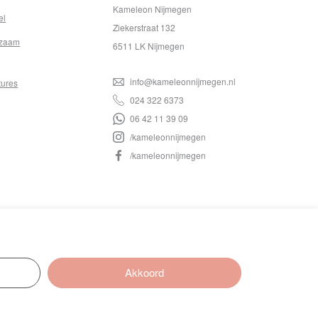
Kameleon Nijmegen
el
Ziekerstraat 132
zaam
6511 LK Nijmegen
info@kameleonnijmegen.nl
tures
024 322 6373
06 42 11 39 09
/kameleonnijmegen
/kameleonnijmegen