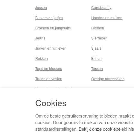
Jassen
Care/beauty
Blazers en jasjes
Hoeden en mutsen
Broeken en jumpsuits
Riemen
Jeans
Sierraden
Jurken en tunieken
Sjaals
Rokken
Brillen
Tops en blouses
Tassen
Truien en vesten
Overige accessoires
Lingerie,nachtmode &
underwear
Cookies
Badkleding
Beenmode
Om de beste gebruikerservaring te bieden maakt 
cookies. Door gebruik te maken van onze website
Vermaakkosten
standaardinstellingen.
Bekijk onze cookiebeleid hie