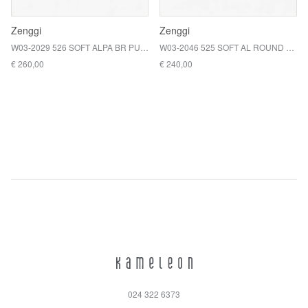
Zenggi
Zenggi
W03-2029 526 SOFT ALPA BR PUL / 160 BLACK
W03-2046 525 SOFT AL ROUND N P / BLACK
€ 260,00
€ 240,00
024 322 6373