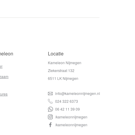
eleon
Locatie
Kameleon Nijmegen
el
Ziekerstraat 132
zaam
6511 LK Nijmegen
info@kameleonnijmegen.nl
tures
024 322 6373
06 42 11 39 09
/kameleonnijmegen
/kameleonnijmegen