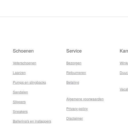
Schoenen
Service
Kam
Veterschoenen
Bezorgen
Wink
Laarzen
Retourneren
Duur
Pumps en slingbacks
Betaling
Vaca
Sandalen
Algemene voorwaarden
Slippers
Privacy policy
Sneakers
Disclaimer
Ballerina's en instappers