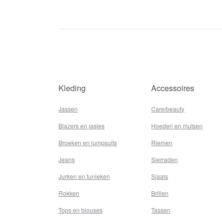
Kleding
Accessoires
Jassen
Care/beauty
Blazers en jasjes
Hoeden en mutsen
Broeken en jumpsuits
Riemen
Jeans
Sierraden
Jurken en tunieken
Sjaals
Rokken
Brillen
Tops en blouses
Tassen