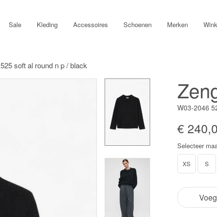
Sale
Kleding
Accessoires
Schoenen
Merken
Wink
25 soft al round n p / black
Zeng
W03-2046 5
€ 240,
Selecteer maa
XS
S
Voeg