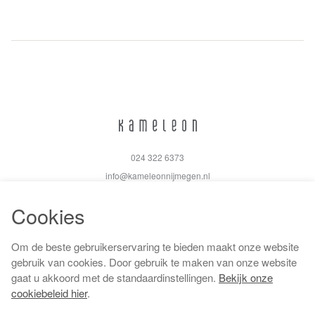
024 322 6373
info@kameleonnijmegen.nl
Cookies
Om de beste gebruikerservaring te bieden maakt onze website
Algemene voorwaarden
gebruik van cookies. Door gebruik te maken van onze website
Privacy policy
gaat u akkoord met de standaardinstellingen.
Bekijk onze
Cookiebeleid
cookiebeleid hier
.