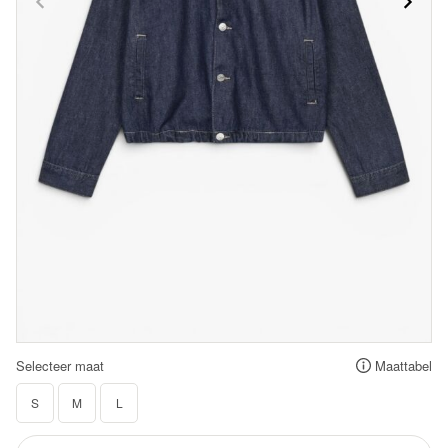
Selecteer maat
Maattabel
S
M
L