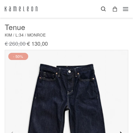
Tenue
KIM / L:34 / MONROE
€ 260,00
€ 130,00
Nieuw
- 50%