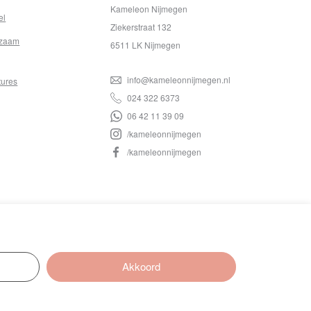
Kameleon Nijmegen
el
Ziekerstraat 132
zaam
6511 LK Nijmegen
info@kameleonnijmegen.nl
tures
024 322 6373
06 42 11 39 09
/kameleonnijmegen
/kameleonnijmegen