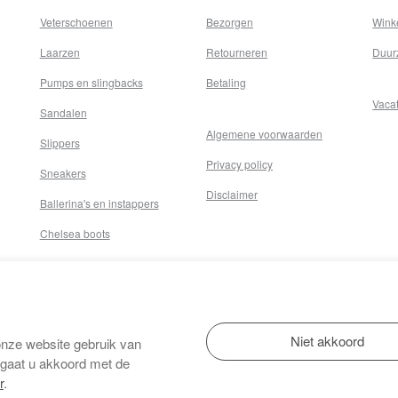
Veterschoenen
Bezorgen
Wink
Laarzen
Retourneren
Duur
Pumps en slingbacks
Betaling
Vaca
Sandalen
Algemene voorwaarden
Slippers
Privacy policy
Sneakers
Disclaimer
Ballerina's en instappers
Chelsea boots
onze website gebruik van
 gaat u akkoord met de
r
.