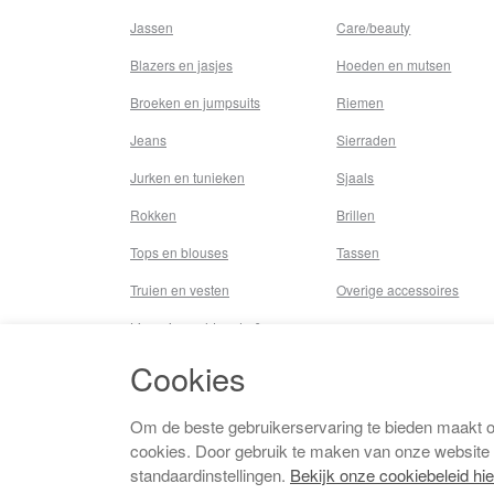
Jassen
Care/beauty
Blazers en jasjes
Hoeden en mutsen
Broeken en jumpsuits
Riemen
Jeans
Sierraden
Jurken en tunieken
Sjaals
Rokken
Brillen
Tops en blouses
Tassen
Truien en vesten
Overige accessoires
Lingerie,nachtmode &
underwear
Cookies
Badkleding
Beenmode
Om de beste gebruikerservaring te bieden maakt 
cookies. Door gebruik te maken van onze website
Vermaakkosten
standaardinstellingen.
Bekijk onze cookiebeleid hie