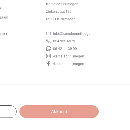
Kameleon Nijmegen
el
Ziekerstraat 132
zaam
6511 LK Nijmegen
info@kameleonnijmegen.nl
tures
024 322 6373
06 42 11 39 09
/kameleonnijmegen
/kameleonnijmegen