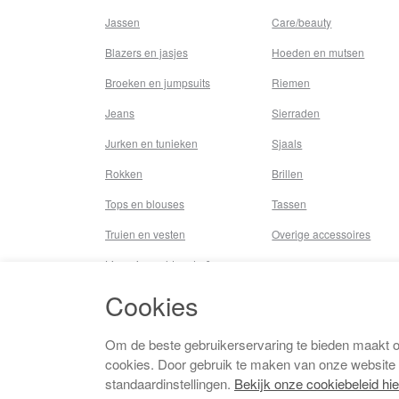
Jassen
Care/beauty
Blazers en jasjes
Hoeden en mutsen
Broeken en jumpsuits
Riemen
Jeans
Sierraden
Jurken en tunieken
Sjaals
Rokken
Brillen
Tops en blouses
Tassen
Truien en vesten
Overige accessoires
Lingerie,nachtmode &
underwear
Cookies
Badkleding
Beenmode
Om de beste gebruikerservaring te bieden maakt 
cookies. Door gebruik te maken van onze website
Vermaakkosten
standaardinstellingen.
Bekijk onze cookiebeleid hie