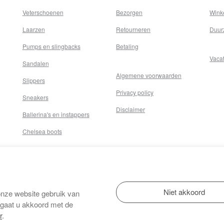
Veterschoenen
Bezorgen
Wink
Laarzen
Retourneren
Duur
Pumps en slingbacks
Betaling
Vaca
Sandalen
Algemene voorwaarden
Slippers
Privacy policy
Sneakers
Disclaimer
Ballerina's en instappers
Chelsea boots
onze website gebruik van
 gaat u akkoord met de
r
.