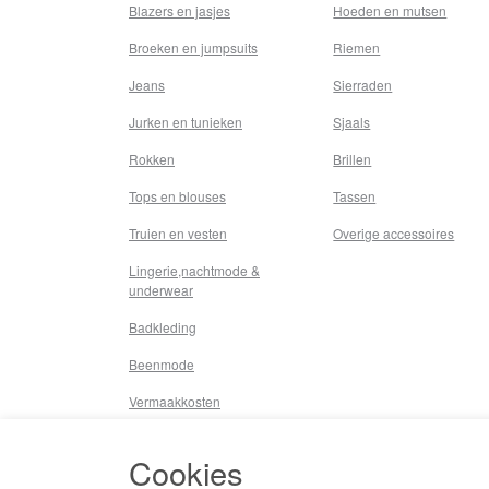
Blazers en jasjes
Hoeden en mutsen
Broeken en jumpsuits
Riemen
Jeans
Sierraden
Jurken en tunieken
Sjaals
Rokken
Brillen
Tops en blouses
Tassen
Truien en vesten
Overige accessoires
Lingerie,nachtmode &
underwear
Badkleding
Beenmode
Vermaakkosten
Diversen
Cookies
Overige