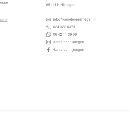
zaam
6511 LK Nijmegen
info@kameleonnijmegen.nl
tures
024 322 6373
06 42 11 39 09
/kameleonnijmegen
/kameleonnijmegen