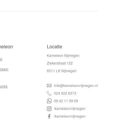
eleon
Locatie
Kameleon Nijmegen
el
Ziekerstraat 132
zaam
6511 LK Nijmegen
info@kameleonnijmegen.nl
tures
024 322 6373
06 42 11 39 09
/kameleonnijmegen
/kameleonnijmegen