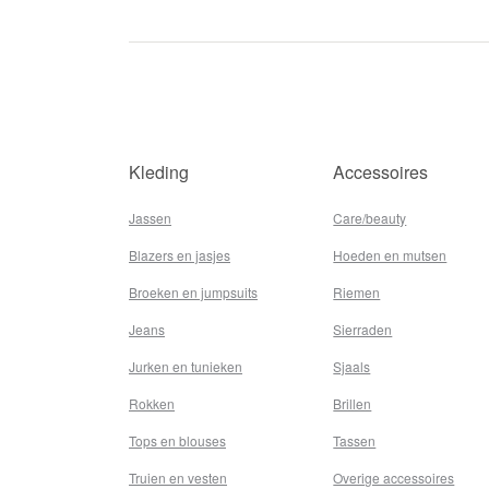
Kleding
Accessoires
Jassen
Care/beauty
Blazers en jasjes
Hoeden en mutsen
Broeken en jumpsuits
Riemen
Jeans
Sierraden
Jurken en tunieken
Sjaals
Rokken
Brillen
Tops en blouses
Tassen
Truien en vesten
Overige accessoires