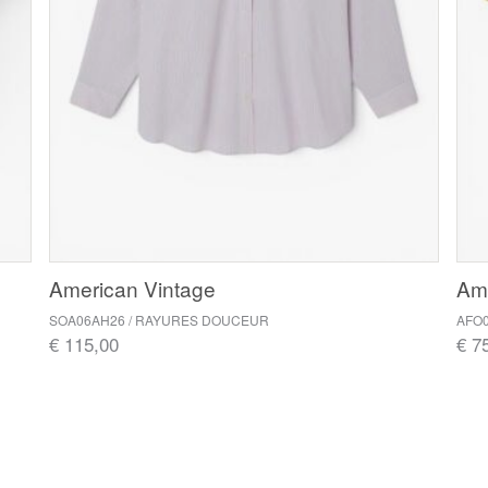
American Vintage
Ame
SOA06AH26 / RAYURES DOUCEUR
AFO0
€ 115,00
€ 7