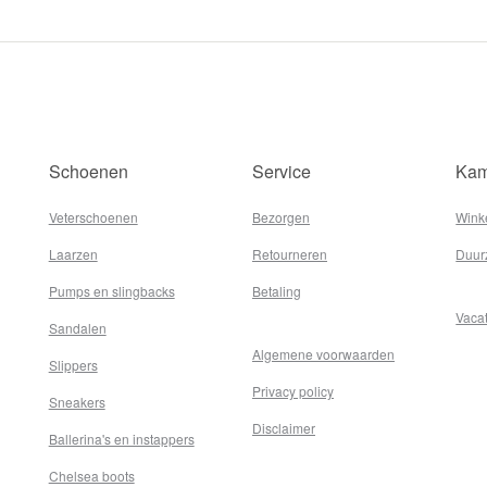
Schoenen
Service
Kam
Veterschoenen
Bezorgen
Wink
Laarzen
Retourneren
Duur
Pumps en slingbacks
Betaling
Vaca
Sandalen
Algemene voorwaarden
Slippers
Privacy policy
Sneakers
Disclaimer
Ballerina's en instappers
Chelsea boots