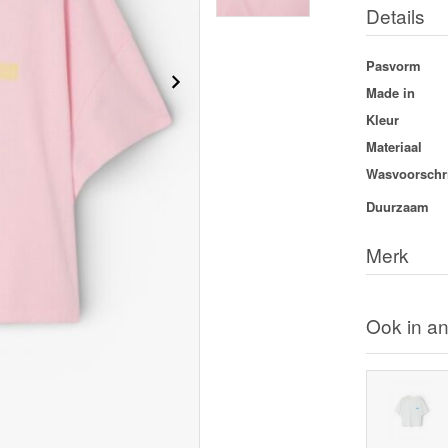
Details
Pasvorm
Made in
Kleur
Materiaal
Wasvoorschri
Duurzaam
Merk
Ook in an