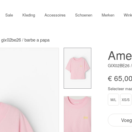
Sale
Kleding
Accessoires
Schoenen
Merken
Wink
 gix02be26 / barbe a papa
Amer
GIX02BE26 
€ 65,0
Selecteer maa
M/L
XS/S
Voeg