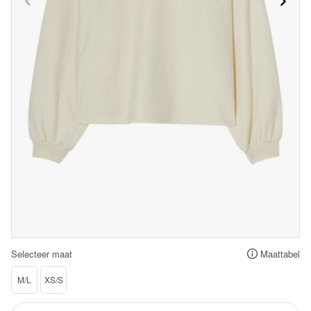
Selecteer maat
Maattabel
M/L
XS/S