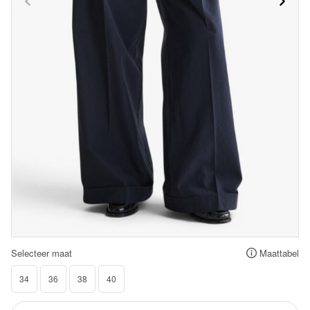
Selecteer maat
Maattabel
34
36
38
40