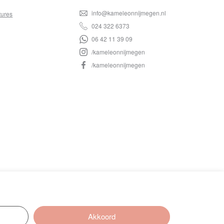
info@kameleonnijmegen.nl
tures
024 322 6373
06 42 11 39 09
/kameleonnijmegen
/kameleonnijmegen