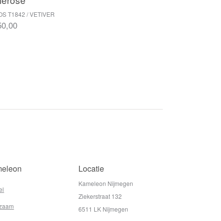
OS T1842 / VETIVER
50,00
eleon
Locatie
Kameleon Nijmegen
el
Ziekerstraat 132
zaam
6511 LK Nijmegen