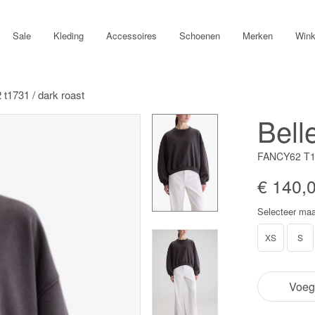
Sale
Kleding
Accessoires
Schoenen
Merken
Wink
 t1731 / dark roast
Bell
FANCY62 T1
€ 140,
Selecteer maa
XS
S
Voeg