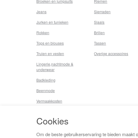
Broeken en jumpsuits
Riemen
Jeans
Sierraden
Jurken en tunieken
Sjaals
Rokken
Brillen
Tops en blouses
Tassen
Truien en vesten
Overige accessoires
Lingerie,nachtmode &
underwear
Badkleding
Beenmode
Vermaakkosten
Diversen
Cookies
Overige
Om de beste gebruikerservaring te bieden maakt 