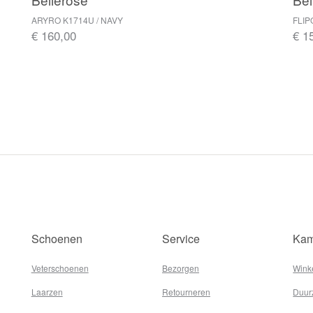
ARYRO K1714U / NAVY
FLIP
€ 160,00
€ 1
Schoenen
Service
Kam
Veterschoenen
Bezorgen
Wink
Laarzen
Retourneren
Duur