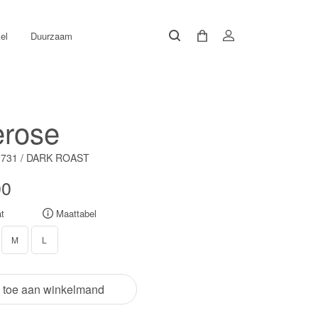
el
Duurzaam
erose
731 / DARK ROAST
00
t
Maattabel
M
L
 toe aan winkelmand