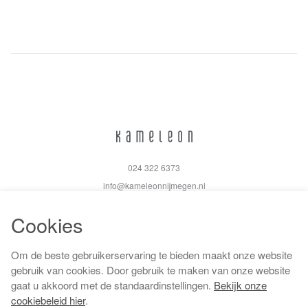
024 322 6373
info@kameleonnijmegen.nl
Cookies
Om de beste gebruikerservaring te bieden maakt onze website
Algemene voorwaarden
gebruik van cookies. Door gebruik te maken van onze website
Privacy policy
gaat u akkoord met de standaardinstellingen.
Bekijk onze
Cookiebeleid
cookiebeleid hier
.