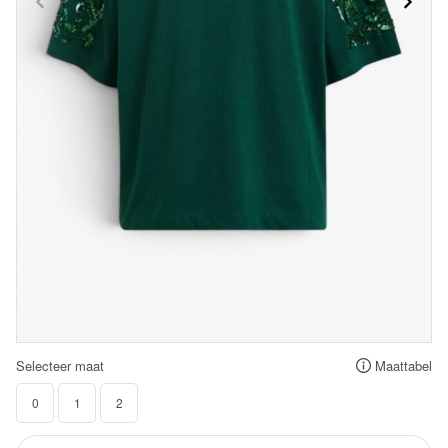
Selecteer maat
Maattabel
0
1
2