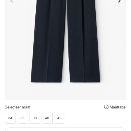
Selecteer maat
Maattabel
34
36
38
40
42