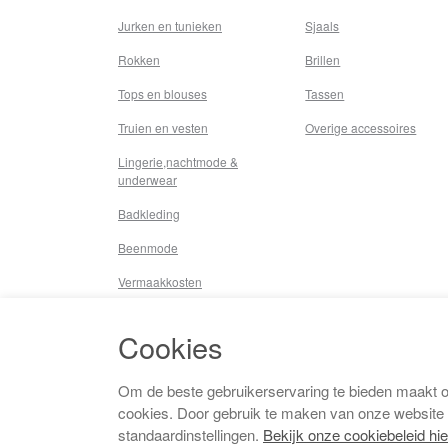
Jurken en tunieken
Sjaals
Rokken
Brillen
Tops en blouses
Tassen
Truien en vesten
Overige accessoires
Lingerie,nachtmode &
underwear
Badkleding
Beenmode
Vermaakkosten
Diversen
Cookies
Overige
Om de beste gebruikerservaring te bieden maakt 
cookies. Door gebruik te maken van onze website
standaardinstellingen.
Bekijk onze cookiebeleid hie