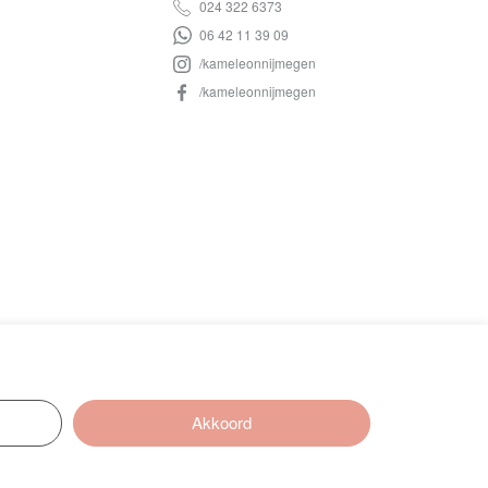
024 322 6373
06 42 11 39 09
/kameleonnijmegen
/kameleonnijmegen