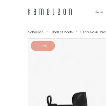
Nieuw
Schoenen
Chelsea boots
Ganni s2340 bike
- 50%