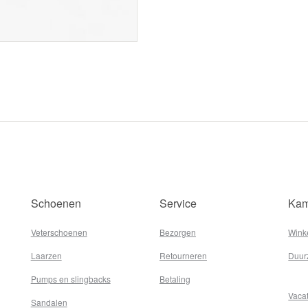
Schoenen
Service
Kam
Veterschoenen
Bezorgen
Wink
Laarzen
Retourneren
Duur
Pumps en slingbacks
Betaling
Vaca
Sandalen