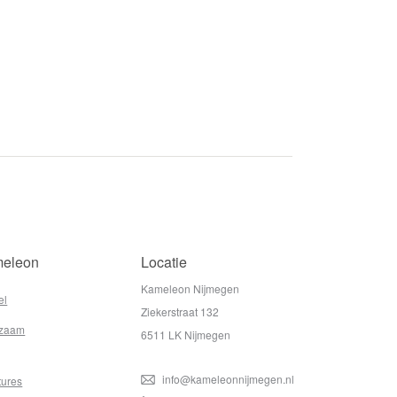
eleon
Locatie
Kameleon Nijmegen
el
Ziekerstraat 132
zaam
6511 LK Nijmegen
info@kameleonnijmegen.nl
tures