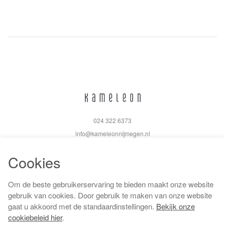
024 322 6373
info@kameleonnijmegen.nl
Cookies
Om de beste gebruikerservaring te bieden maakt onze website
Algemene voorwaarden
gebruik van cookies. Door gebruik te maken van onze website
Privacy policy
gaat u akkoord met de standaardinstellingen.
Bekijk onze
Cookiebeleid
cookiebeleid hier
.