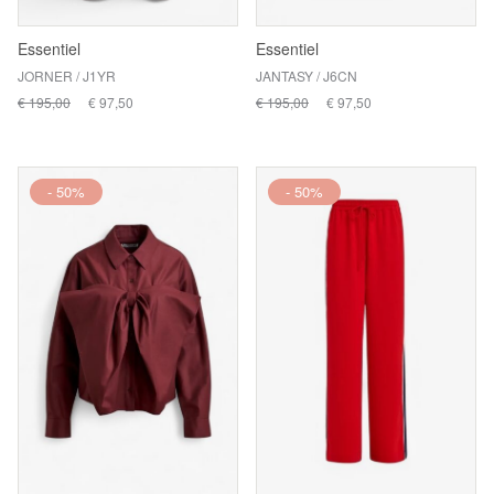
Essentiel
Essentiel
JORNER / J1YR
JANTASY / J6CN
€ 195,00
€ 97,50
€ 195,00
€ 97,50
- 50%
- 50%