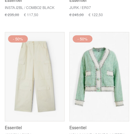
Essentiel
Essentiel
INSTA.I2BL / COMBO2 BLACK
JURK / ER07
€ 235,00
€ 117,50
€ 245,00
€ 122,50
- 50%
- 50%
Essentiel
Essentiel