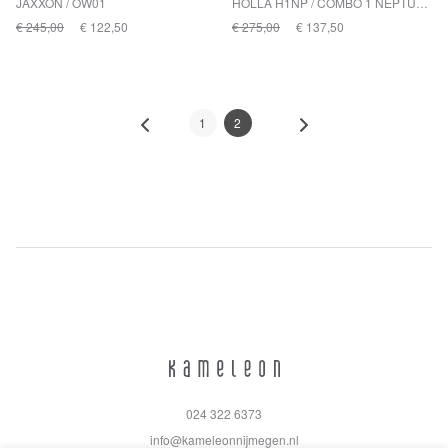
JAXXON / OW01
HOLLA H1NP / COMBO 1 NEPTUNE
€ 245,00
€ 122,50
€ 275,00
€ 137,50
1
2
024 322 6373
info@kameleonnijmegen.nl