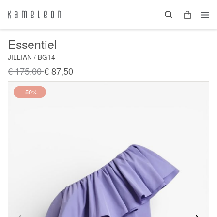
Essentiel
JILLIAN / BG14
€ 175,00
€ 87,50
Nieuw
- 50%