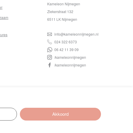
Kameleon Nijmegen
el
Ziekerstraat 132
zaam
6511 LK Nijmegen
info@kameleonnijmegen.nl
tures
024 322 6373
06 42 11 39 09
/kameleonnijmegen
/kameleonnijmegen