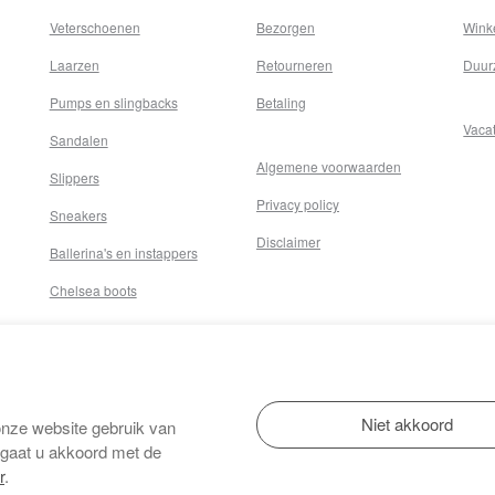
Veterschoenen
Bezorgen
Wink
Laarzen
Retourneren
Duur
Pumps en slingbacks
Betaling
Vaca
Sandalen
Algemene voorwaarden
Slippers
Privacy policy
Sneakers
Disclaimer
Ballerina's en instappers
Chelsea boots
onze website gebruik van
 gaat u akkoord met de
r
.