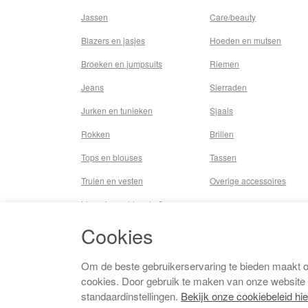
Jassen
Care/beauty
Blazers en jasjes
Hoeden en mutsen
Broeken en jumpsuits
Riemen
Jeans
Sierraden
Jurken en tunieken
Sjaals
Rokken
Brillen
Tops en blouses
Tassen
Truien en vesten
Overige accessoires
Lingerie,nachtmode &
underwear
Cookies
Badkleding
Beenmode
Om de beste gebruikerservaring te bieden maakt 
cookies. Door gebruik te maken van onze website
Vermaakkosten
standaardinstellingen.
Bekijk onze cookiebeleid hie