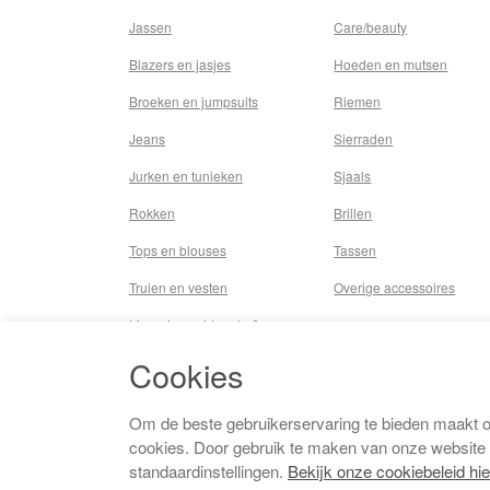
Jassen
Care/beauty
Blazers en jasjes
Hoeden en mutsen
Broeken en jumpsuits
Riemen
Jeans
Sierraden
Jurken en tunieken
Sjaals
Rokken
Brillen
Tops en blouses
Tassen
Truien en vesten
Overige accessoires
Lingerie,nachtmode &
underwear
Cookies
Badkleding
Beenmode
Om de beste gebruikerservaring te bieden maakt 
cookies. Door gebruik te maken van onze website
Vermaakkosten
standaardinstellingen.
Bekijk onze cookiebeleid hie