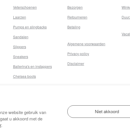
Veterschoenen
Bezorgen
Wink
Laarzen
Retourneren
Duur
Pumps en slingbacks
Betaling
Vaca
Sandalen
Algemene voorwaarden
Slippers
Privacy policy
Sneakers
Disclaimer
Ballerina's en instappers
Chelsea boots
onze website gebruik van
 gaat u akkoord met de
r
.