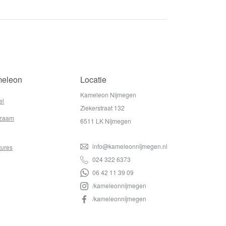
eleon
Locatie
Kameleon Nijmegen
el
Ziekerstraat 132
zaam
6511 LK Nijmegen
info@kameleonnijmegen.nl
tures
024 322 6373
06 42 11 39 09
/kameleonnijmegen
/kameleonnijmegen