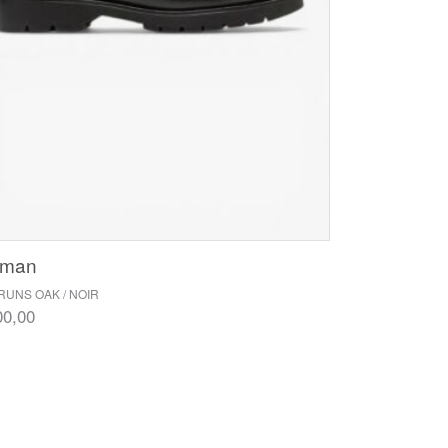
eman
UNS OAK / NOIR
00,00