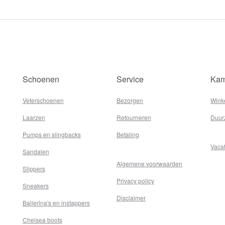
Schoenen
Service
Kam
Veterschoenen
Bezorgen
Wink
Laarzen
Retourneren
Duur
Pumps en slingbacks
Betaling
Vaca
Sandalen
Algemene voorwaarden
Slippers
Privacy policy
Sneakers
Disclaimer
Ballerina's en instappers
Chelsea boots