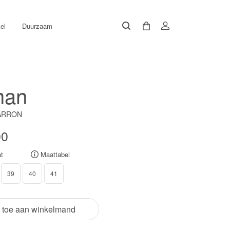
el
Duurzaam
man
MARRON
00
t
Maattabel
39
40
41
 toe aan winkelmand