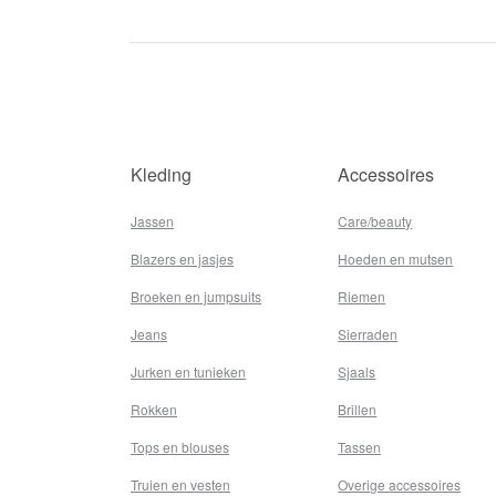
Kleding
Accessoires
Jassen
Care/beauty
Blazers en jasjes
Hoeden en mutsen
Broeken en jumpsuits
Riemen
Jeans
Sierraden
Jurken en tunieken
Sjaals
Rokken
Brillen
Tops en blouses
Tassen
Truien en vesten
Overige accessoires