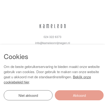
024 322 6373
info@kameleonnijmegen.nl
Cookies
Om de beste gebruikerservaring te bieden maakt onze website
Algemene voorwaarden
gebruik van cookies. Door gebruik te maken van onze website
Privacy policy
gaat u akkoord met de standaardinstellingen.
Bekijk onze
Cookiebeleid
cookiebeleid hier
.