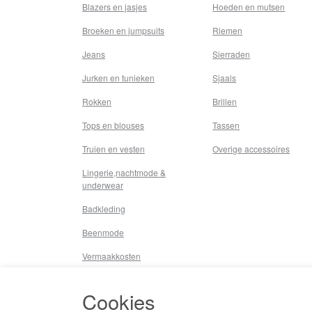
Blazers en jasjes
Hoeden en mutsen
Broeken en jumpsuits
Riemen
Jeans
Sierraden
Jurken en tunieken
Sjaals
Rokken
Brillen
Tops en blouses
Tassen
Truien en vesten
Overige accessoires
Lingerie,nachtmode &
underwear
Badkleding
Beenmode
Vermaakkosten
Diversen
Cookies
Overige