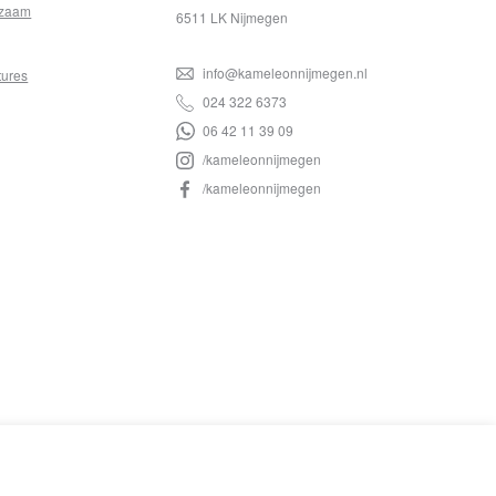
zaam
6511 LK Nijmegen
info@kameleonnijmegen.nl
tures
024 322 6373
06 42 11 39 09
/kameleonnijmegen
/kameleonnijmegen