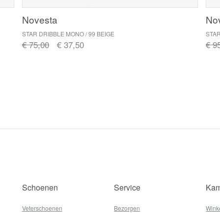
Novesta
No
STAR DRIBBLE MONO / 99 BEIGE
STAR
€ 75,00
€ 37,50
€ 9
Schoenen
Service
Kam
Veterschoenen
Bezorgen
Wink