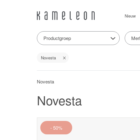
Nieuw
Productgroep
Mer
Novesta
Novesta
Novesta
- 50%