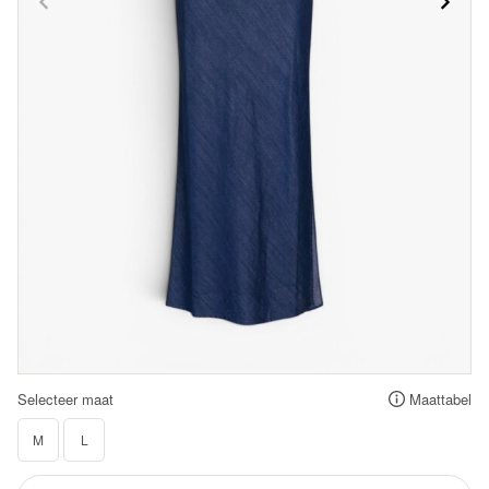
Selecteer maat
Maattabel
M
L