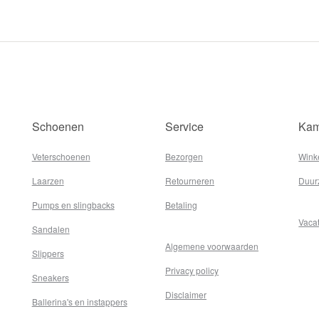
Schoenen
Service
Kam
Veterschoenen
Bezorgen
Wink
Laarzen
Retourneren
Duur
Pumps en slingbacks
Betaling
Vaca
Sandalen
Algemene voorwaarden
Slippers
Privacy policy
Sneakers
Disclaimer
Ballerina's en instappers