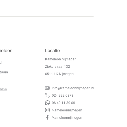
eleon
Locatie
Kameleon Nijmegen
el
Ziekerstraat 132
zaam
6511 LK Nijmegen
info@kameleonnijmegen.nl
tures
024 322 6373
06 42 11 39 09
/kameleonnijmegen
/kameleonnijmegen