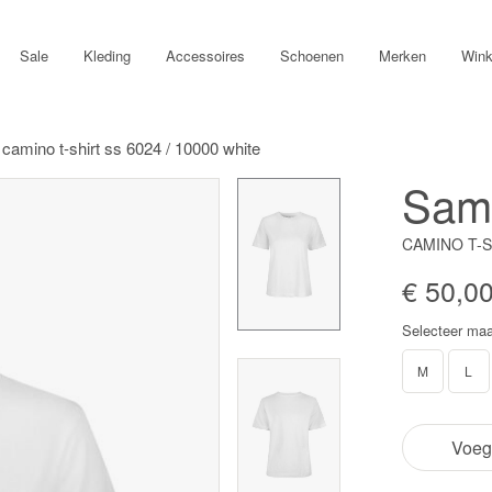
Sale
Kleding
Accessoires
Schoenen
Merken
Wink
mino t-shirt ss 6024 / 10000 white
Sam
CAMINO T-S
€ 50,0
Selecteer maa
M
L
Voeg