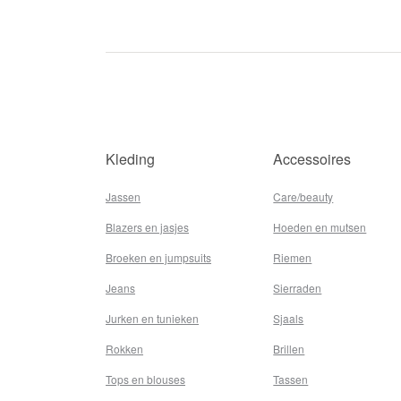
Kleding
Accessoires
Jassen
Care/beauty
Blazers en jasjes
Hoeden en mutsen
Broeken en jumpsuits
Riemen
Jeans
Sierraden
Jurken en tunieken
Sjaals
Rokken
Brillen
Tops en blouses
Tassen