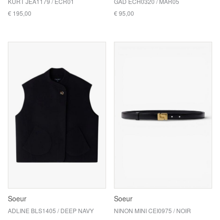
KURT JEA1179 / ECR01
GAD ECH0320 / MAR05
€ 195,00
€ 95,00
Soeur
Soeur
ADLINE BLS1405 / DEEP NAVY
NINON MINI CEI0975 / NOIR