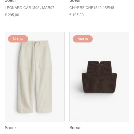
Soeur
Soeur
LEONARD CAR1305 / MAR07
CHYPRE CHE1542 / BEI48
€ 295,00
€ 195,00
Nieuw
Nieuw
Soeur
Soeur