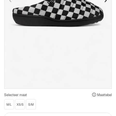
Selecteer maat
Maattabel
M/L
XS/S
S/M