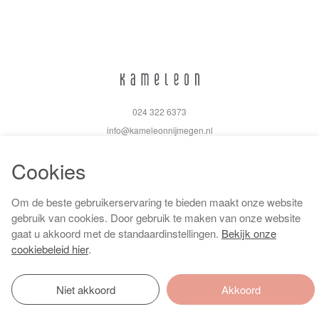
024 322 6373
info@kameleonnijmegen.nl
Cookies
Om de beste gebruikerservaring te bieden maakt onze website
Algemene voorwaarden
gebruik van cookies. Door gebruik te maken van onze website
Privacy policy
gaat u akkoord met de standaardinstellingen.
Bekijk onze
Cookiebeleid
cookiebeleid hier
.