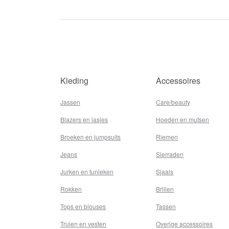
Kleding
Accessoires
Jassen
Care/beauty
Blazers en jasjes
Hoeden en mutsen
Broeken en jumpsuits
Riemen
Jeans
Sierraden
Jurken en tunieken
Sjaals
Rokken
Brillen
Tops en blouses
Tassen
Truien en vesten
Overige accessoires