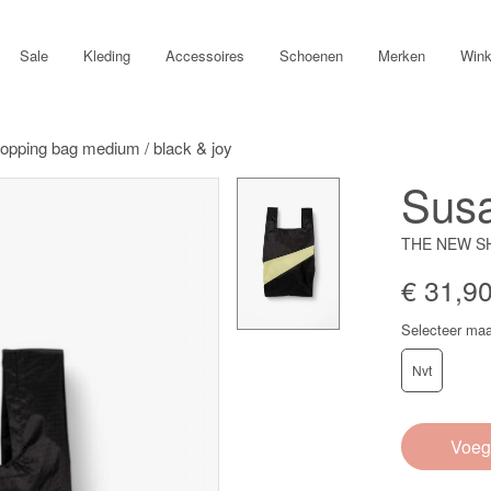
Sale
Kleding
Accessoires
Schoenen
Merken
Wink
hopping bag medium / black & joy
Susa
THE NEW SH
€ 31,9
Selecteer maa
Nvt
Voeg