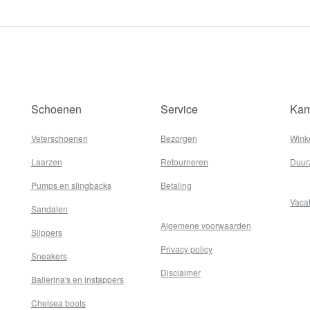
Schoenen
Service
Kam
Veterschoenen
Bezorgen
Wink
Laarzen
Retourneren
Duur
Pumps en slingbacks
Betaling
Vaca
Sandalen
Algemene voorwaarden
Slippers
Privacy policy
Sneakers
Disclaimer
Ballerina's en instappers
Chelsea boots