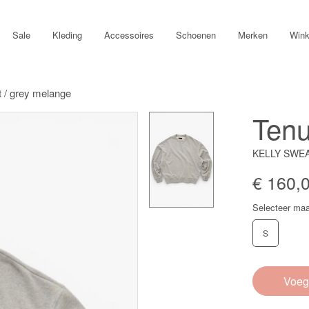
Sale
Kleding
Accessoires
Schoenen
Merken
Wink
t / grey melange
Ten
KELLY SWE
€ 160,
Selecteer maa
S
Voeg