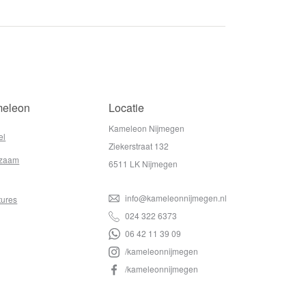
eleon
Locatie
Kameleon Nijmegen
el
Ziekerstraat 132
zaam
6511 LK Nijmegen
info@kameleonnijmegen.nl
tures
024 322 6373
06 42 11 39 09
/kameleonnijmegen
/kameleonnijmegen