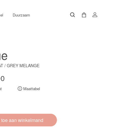
el
Duurzaam
ue
AT / GREY MELANGE
00
t
Maattabel
 toe aan winkelmand