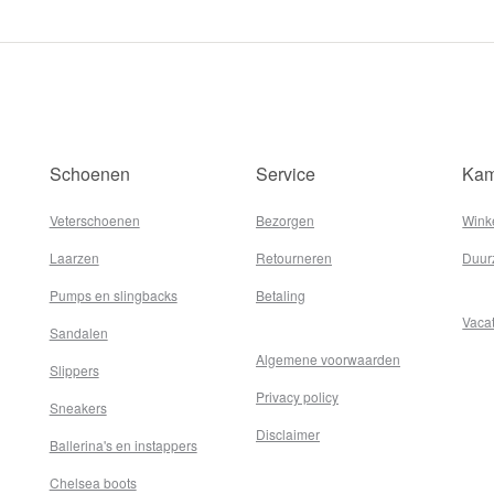
Schoenen
Service
Kam
Veterschoenen
Bezorgen
Wink
Laarzen
Retourneren
Duur
Pumps en slingbacks
Betaling
Vaca
Sandalen
Algemene voorwaarden
Slippers
Privacy policy
Sneakers
Disclaimer
Ballerina's en instappers
Chelsea boots