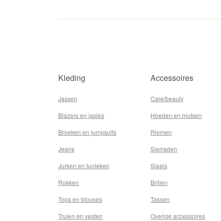
Kleding
Accessoires
Jassen
Care/beauty
Blazers en jasjes
Hoeden en mutsen
Broeken en jumpsuits
Riemen
Jeans
Sierraden
Jurken en tunieken
Sjaals
Rokken
Brillen
Tops en blouses
Tassen
Truien en vesten
Overige accessoires