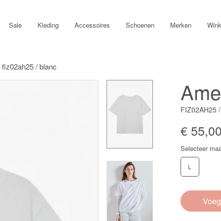
Sale
Kleding
Accessoires
Schoenen
Merken
Wink
fiz02ah25 / blanc
Amer
FIZ02AH25 
€ 55,0
Selecteer maa
L
Voeg