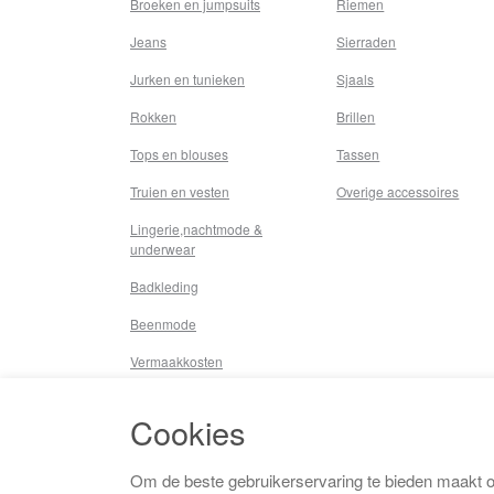
Broeken en jumpsuits
Riemen
Jeans
Sierraden
Jurken en tunieken
Sjaals
Rokken
Brillen
Tops en blouses
Tassen
Truien en vesten
Overige accessoires
Lingerie,nachtmode &
underwear
Badkleding
Beenmode
Vermaakkosten
Diversen
Cookies
Overige
Om de beste gebruikerservaring te bieden maakt 