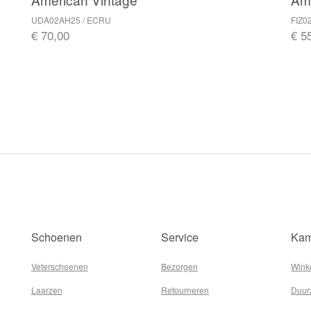
UDA02AH25 / ECRU
FIZ0
€ 70,00
€ 5
Schoenen
Service
Kam
Veterschoenen
Bezorgen
Wink
Laarzen
Retourneren
Duur