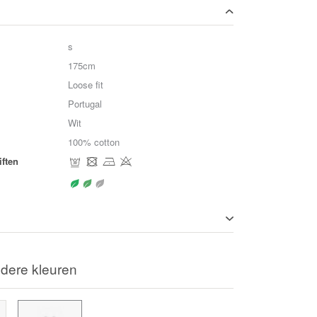
s
175cm
Loose fit
Portugal
Wit
100% cotton
ften
dere kleuren