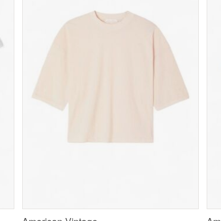
American Vintage
Ame