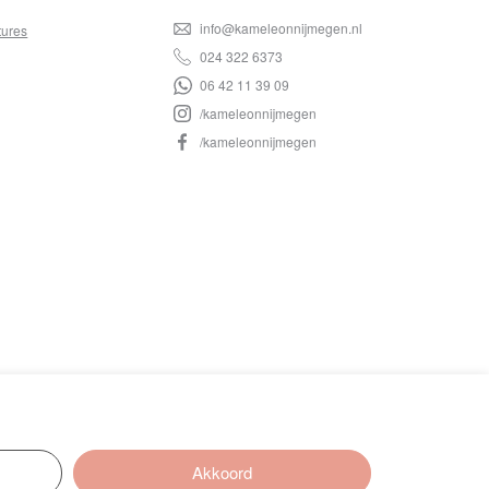
info@kameleonnijmegen.nl
tures
024 322 6373
06 42 11 39 09
/kameleonnijmegen
/kameleonnijmegen