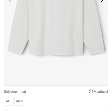
Selecteer maat
Maattabel
M/L
XS/S